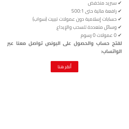
‏✔‏‎️‎‏ سبريد منخفض
‏✔‏‎️‎‏ رافعة مالية حتى 500:1‏
‏✔‏‎️‎‏ حسابات إسلامية دون عمولات تبييت (سواب)‏
‏✔‏‎️‎‏ وسائل متعددة للسحب والإيداع
‏✔‏‎️‎‏ 0 عمولات 0 رسوم
لفتح حساب والحصول على البونص تواصل معنا عبر
الواتساب:
أُنقر هنا