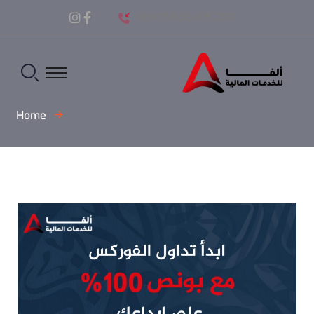
00905535405280
Home