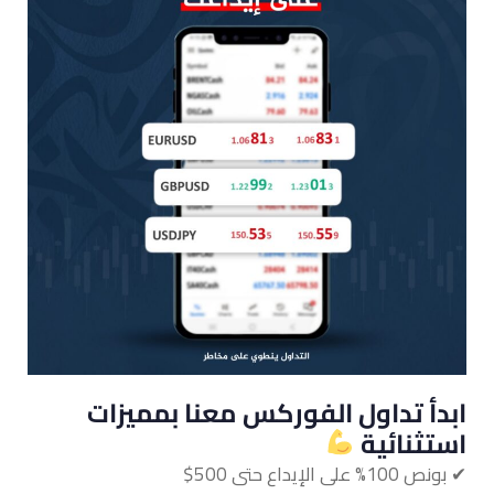
ابدأ تداول الفوركس معنا بمميزات
استثنائية ‏
✔‏‎️‎‏ بونص 100% على الإيداع حتى 500$‏