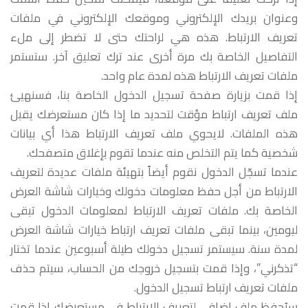
وعنوان بريدك الإلكتروني وموقعك الإلكتروني في ملفات
تعريف الارتباط. هذه هي لراحتك حتى لا تضطر إلى ملء
التفاصيل الخاصة بك مرة أخرى عند ترك تعليق آخر. ستستمر
ملفات تعريف الارتباط هذه لمدة عام واحد.
إذا قمت بزيارة صفحة تسجيل الدخول الخاصة بنا، فسنهيئ
ملف تعريف ارتباط مؤقت لتحديد ما إذا كان مستعرضك يقبل
هذه الملفات. لايحوي ملف تعريف الارتباط هذا أي بيانات
شخصية كما يتم التخلص منه عندما تقوم بإغلاق متصفحك.
عندما تسجّل الدخول نقوم أيضاً بتهيئة ملفات عديدة لتعريف
الارتباط من أجل حفظ معلومات دخولك وخيارات شاشة العرض
الخاصة بك. ملفات تعريف الارتباط لمعلومات الدخول تبقى
ليومين، بينما تبقى ملفات تعريف ارتباط خيارات شاشة العرض
لمدة سنة. سيستمر تسجيل دخولك طيلة أسبوعين عندما تختار
“تذكرني”، وإذا قمت بتسجيل خروجك من الحساب، سيتم حذف
ملفات تعريف ارتباط تسجيل الدخول.
سيُحفظ ملف إضافي لتعريف الارتباط في مستعرضك إذا قمت