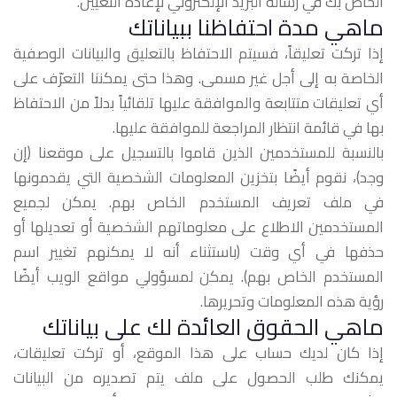
الخاص بك في رسالة البريد الإلكتروني لإعادة التعيين.
ماهي مدة احتفاظنا ببياناتك
إذا تركت تعليقاً، فسيتم الاحتفاظ بالتعليق والبيانات الوصفية
الخاصة به إلى أجل غير مسمى. وهذا حتى يمكننا التعرّف على
أي تعليقات متتابعة والموافقة عليها تلقائياً بدلاً من الاحتفاظ
بها في قائمة انتظار المراجعة للموافقة عليها.
بالنسبة للمستخدمين الذين قاموا بالتسجيل على موقعنا (إن
وجد)، نقوم أيضًا بتخزين المعلومات الشخصية التي يقدمونها
في ملف تعريف المستخدم الخاص بهم. يمكن لجميع
المستخدمين الاطلاع على معلوماتهم الشخصية أو تعديلها أو
حذفها في أي وقت (باستثناء أنه لا يمكنهم تغيير اسم
المستخدم الخاص بهم). يمكن لمسؤولي مواقع الويب أيضًا
رؤية هذه المعلومات وتحريرها.
ماهي الحقوق العائدة لك على بياناتك
إذا كان لديك حساب على هذا الموقع، أو تركت تعليقات،
يمكنك طلب الحصول على ملف يتم تصديره من البيانات