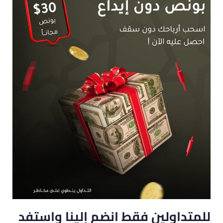
للمتداولين فقط انضم إلينا واستفد